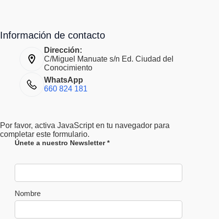
Información de contacto
Dirección:
C/Miguel Manuate s/n Ed. Ciudad del
Conocimiento
WhatsApp
660 824 181
Por favor, activa JavaScript en tu navegador para
completar este formulario.
N
Únete a nuestro Newsletter
*
e
w
s
l
e
Nombre
t
t
e